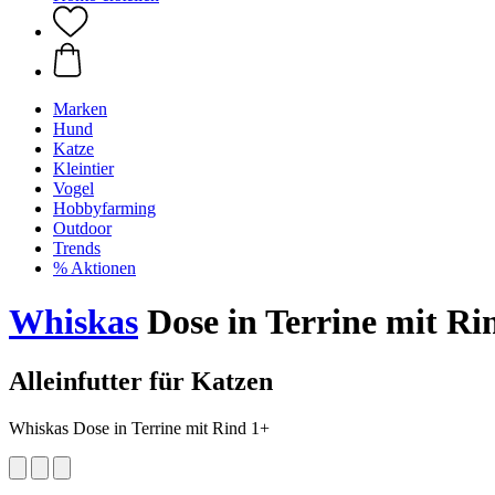
Marken
Hund
Katze
Kleintier
Vogel
Hobbyfarming
Outdoor
Trends
% Aktionen
Whiskas
Dose in Terrine mit Rin
Alleinfutter für Katzen
Whiskas Dose in Terrine mit Rind 1+