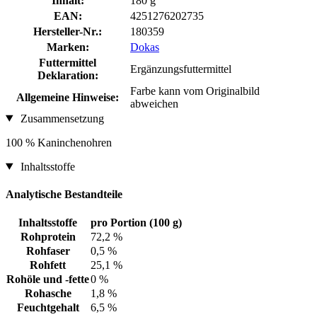
Inhalt:
180 g
EAN:
4251276202735
Hersteller-Nr.:
180359
Marken:
Dokas
Futtermittel
Ergänzungsfuttermittel
Deklaration:
Farbe kann vom Originalbild
Allgemeine Hinweise:
abweichen
Zusammensetzung
100 % Kaninchenohren
Inhaltsstoffe
Analytische Bestandteile
Inhaltsstoffe
pro Portion (100 g)
Rohprotein
72,2 %
Rohfaser
0,5 %
Rohfett
25,1 %
Rohöle und -fette
0 %
Rohasche
1,8 %
Feuchtgehalt
6,5 %