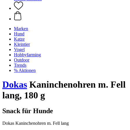
Marken
Hund
Katze
Kleintier
Vogel
Hobbyfarming
Outdoor
Trends
% Aktionen
Dokas
Kaninchenohren m. Fell
lang, 180 g
Snack für Hunde
Dokas Kaninchenohren m. Fell lang