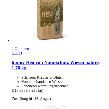
2 Optionen
5.0 (1)
bunny
Heu von Naturschutz-​Wiesen nature,
1,70 kg
Pflanzen, Kräuter & Blüten
Von unbehandelten Wiesen
Schonend warmluftgetrocknet
€ 13,99
(€ 8,23 / kg)
Zustellung bis 12. August