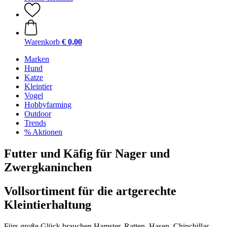
Warenkorb
€ 0,00
Marken
Hund
Katze
Kleintier
Vogel
Hobbyfarming
Outdoor
Trends
% Aktionen
Futter und Käfig für Nager und
Zwergkaninchen
Vollsortiment für die artgerechte
Kleintierhaltung
Fürs große Glück brauchen Hamster, Ratten, Hasen, Chinchillas,