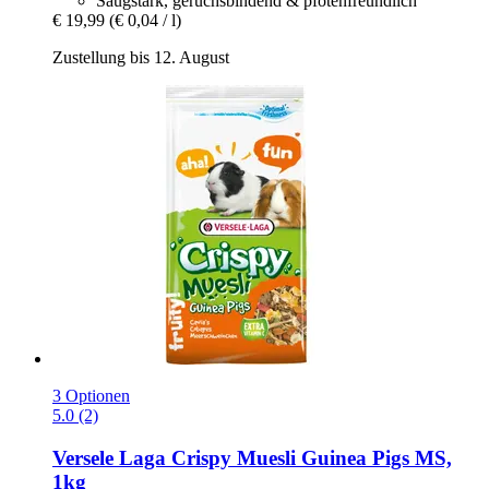
Saugstark, geruchsbindend & pfotenfreundlich
€ 19,99
(€ 0,04 / l)
Zustellung bis 12. August
3 Optionen
5.0 (2)
Versele Laga
Crispy Muesli Guinea Pigs MS,
1kg