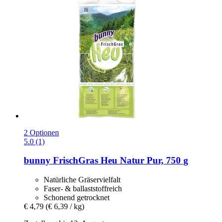
2 Optionen
5.0 (1)
bunny
FrischGras Heu Natur Pur, 750 g
Natürliche Gräservielfalt
Faser- & ballaststoffreich
Schonend getrocknet
€ 4,79
(€ 6,39 / kg)