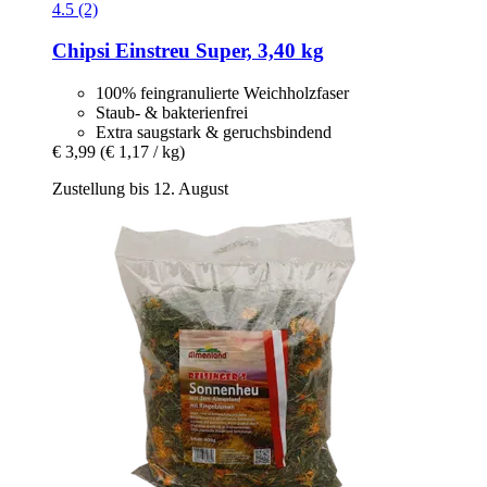
4.5 (2)
Chipsi
Einstreu Super, 3,40 kg
100% feingranulierte Weichholzfaser
Staub- & bakterienfrei
Extra saugstark & geruchsbindend
€ 3,99
(€ 1,17 / kg)
Zustellung bis 12. August