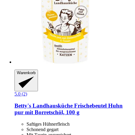
Warenkorb
5.0 (2)
Betty's Landhausküche
Frischebeutel Huhn
pur mit Borretschöl, 100 g
Saftiges Hühnerfleisch
Schonend gegart
Mit Taurin angereichert