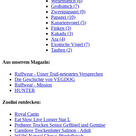
Wellensittich (6)
Großsittich (7)
Zwergpapagei (9)
Papagei (10)
Kanarienvogel (5)
Finken (3)
Kakadu (3)
Ara (4)
Exotische Vögel (7)
Tauben (2)
Aus unserem Magazin:
Ruffwear - Unser Trail-getestetes Versprechen
Die Geschichte von VEGDOG
Ruffwear - Mission
HUNTER
Zoolini entdecken:
Royal Canin
Eat Slow Live Longer Star L
Pedigree Trocken Senior Geflügel und Gemüse
Carnilove Trockenfutter Salmon - Adult
WOW Natural Chews Pferdefleisch