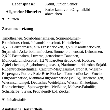
Lebensphase:
Adult, Junior, Senior
Farbe kann vom Originalbild
Allgemeine Hinweise:
abweichen
Zutaten
Zusammensetzung
Timotheeheu, Sojabohnenschalen, Sonnenblumen-
Extraktionsschrot, Johannisbrotschrot, Kartoffelmehl,
4,5 % Brucherbsen, 4 % Erbsenflocken, 3,5 % Karottenflocken,
Sojamehl
, Ackerbohnenflocken, Sonnenblumensaat, Leinsamen,
2,6 % Pastinaken, Luzerne, getrocknete Bananen,
Monocalciumphosphat, 1,2 % Karotten getrocknet, Rotklee,
Apfelscheiben, Sojabohnen getoastet, Natriumchlorid, rohes Sojaöl,
Rübentrockenschnitzel, Calcium-Magnesium-Carbonat, Wiesen-
Rispengras, Porree, Rote-Bete-Flocken, Tomatenflocken, Fructo-
Oligosaccharide, Mannan-Oligosaccharide (MOS), Trockenalgen,
Wiesenschwingel, Deutsches Weidelgras, Wiesen-Knäuelgras,
Rohrschwingel, Spitzwegerich, Weißklee, Mohave-Palmlilie,
Schafgarbe, Stevia, Propylenglykol, Zucker
Inhaltsstoffe
Analytische Bestandteile