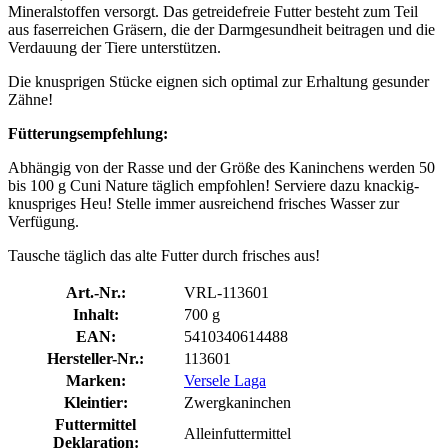
Mineralstoffen versorgt. Das getreidefreie Futter besteht zum Teil
aus faserreichen Gräsern, die der Darmgesundheit beitragen und die
Verdauung der Tiere unterstützen.
Die knusprigen Stücke eignen sich optimal zur Erhaltung gesunder
Zähne!
Fütterungsempfehlung:
Abhängig von der Rasse und der Größe des Kaninchens werden 50
bis 100 g Cuni Nature täglich empfohlen! Serviere dazu knackig-
knuspriges Heu! Stelle immer ausreichend frisches Wasser zur
Verfügung.
Tausche täglich das alte Futter durch frisches aus!
Art.-Nr.:
VRL-113601
Inhalt:
700 g
EAN:
5410340614488
Hersteller-Nr.:
113601
Marken:
Versele Laga
Kleintier:
Zwergkaninchen
Futtermittel
Alleinfuttermittel
Deklaration: