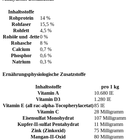
Inhaltsstoffe
Rohprotein
14 %
Rohfaser
15,5 %
Rohfett
4,5 %
Rohöle und -fette
0 %
Rohasche
8 %
Calcium
0,7 %
Phosphor
0,6 %
Natrium
0,3 %
Ernährungsphysiologische Zusatzstoffe
Inhaltsstoffe
pro 1 kg
Vitamin A
10.680 IE
Vitamin D3
1.280 IE
Vitamin E (all rac-alpha-Tocopherylacetat)
85 IE
Vitamin C
28 Milligramm
Eisensulfat Monohydrat
107 Milligramm
Kupfer-II-sulfat Pentahydrat
11 Milligramm
Zink (Zinkoxid)
75 Milligramm
Mangan-II-Oxid
80 Milligramm