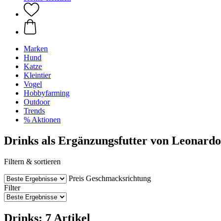
Marken
Hund
Katze
Kleintier
Vogel
Hobbyfarming
Outdoor
Trends
% Aktionen
Drinks als Ergänzungsfutter von Leonardo
Filtern & sortieren
Preis
Geschmacksrichtung
Filter
Drinks: 7 Artikel