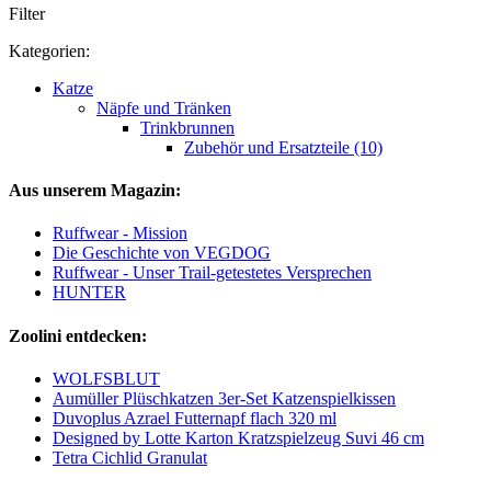
Filter
Kategorien:
Katze
Näpfe und Tränken
Trinkbrunnen
Zubehör und Ersatzteile (10)
Aus unserem Magazin:
Ruffwear - Mission
Die Geschichte von VEGDOG
Ruffwear - Unser Trail-getestetes Versprechen
HUNTER
Zoolini entdecken:
WOLFSBLUT
Aumüller Plüschkatzen 3er-Set Katzenspielkissen
Duvoplus Azrael Futternapf flach 320 ml
Designed by Lotte Karton Kratzspielzeug Suvi 46 cm
Tetra Cichlid Granulat