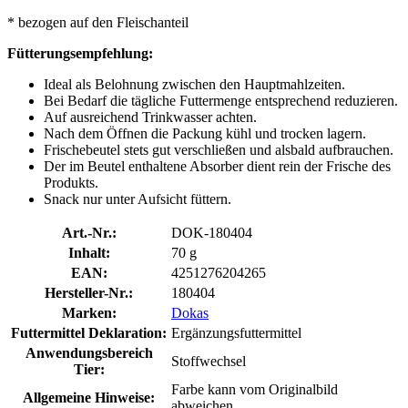
* bezogen auf den Fleischanteil
Fütterungsempfehlung:
Ideal als Belohnung zwischen den Hauptmahlzeiten.
Bei Bedarf die tägliche Futtermenge entsprechend reduzieren.
Auf ausreichend Trinkwasser achten.
Nach dem Öffnen die Packung kühl und trocken lagern.
Frischebeutel stets gut verschließen und alsbald aufbrauchen.
Der im Beutel enthaltene Absorber dient rein der Frische des
Produkts.
Snack nur unter Aufsicht füttern.
Art.-Nr.:
DOK-180404
Inhalt:
70 g
EAN:
4251276204265
Hersteller-Nr.:
180404
Marken:
Dokas
Futtermittel Deklaration:
Ergänzungsfuttermittel
Anwendungsbereich
Stoffwechsel
Tier:
Farbe kann vom Originalbild
Allgemeine Hinweise:
abweichen