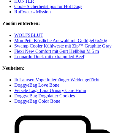
HUNTER
Coole Sicherheitstipps für Hot Dogs
Ruffwear - Mission
Zoolini entdecken:
WOLFSBLUT
Mon Petit Köstliche Auswahl mit Geflügel 6x50g
Swamp Cooler Kühlweste mit Zip™ Graphite Gray
Flexi New Comfort mit Gurt Hellblau M 5 m
Leonardo Duck mit extra pulled Beef
Neuheiten:
Ib Laursen Vogelfutterhänger Weidengeflächt
DoggyeBag Love Bone
Versele Laga Lara Urinary Care Huhn
DoggyeBag Dogolatier Cookies
DoggyeBag Color Bone