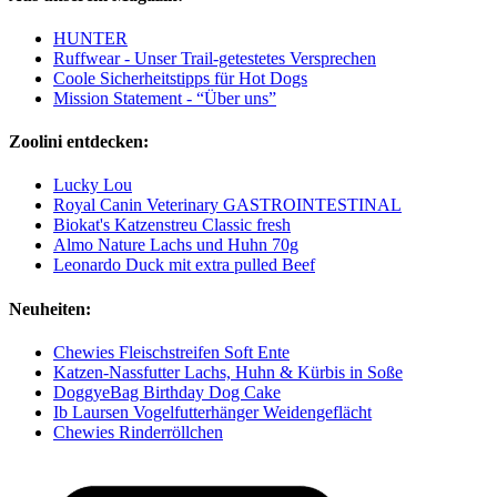
HUNTER
Ruffwear - Unser Trail-getestetes Versprechen
Coole Sicherheitstipps für Hot Dogs
Mission Statement - “Über uns”
Zoolini entdecken:
Lucky Lou
Royal Canin Veterinary GASTROINTESTINAL
Biokat's Katzenstreu Classic fresh
Almo Nature Lachs und Huhn 70g
Leonardo Duck mit extra pulled Beef
Neuheiten:
Chewies Fleischstreifen Soft Ente
Katzen-Nassfutter Lachs, Huhn & Kürbis in Soße
DoggyeBag Birthday Dog Cake
Ib Laursen Vogelfutterhänger Weidengeflächt
Chewies Rinderröllchen