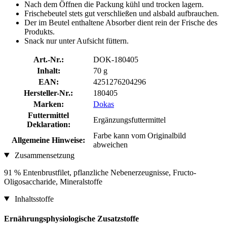
Nach dem Öffnen die Packung kühl und trocken lagern.
Frischebeutel stets gut verschließen und alsbald aufbrauchen.
Der im Beutel enthaltene Absorber dient rein der Frische des
Produkts.
Snack nur unter Aufsicht füttern.
Art.-Nr.:
DOK-180405
Inhalt:
70 g
EAN:
4251276204296
Hersteller-Nr.:
180405
Marken:
Dokas
Futtermittel
Ergänzungsfuttermittel
Deklaration:
Farbe kann vom Originalbild
Allgemeine Hinweise:
abweichen
Zusammensetzung
91 % Entenbrustfilet, pflanzliche Nebenerzeugnisse, Fructo-
Oligosaccharide, Mineralstoffe
Inhaltsstoffe
Ernährungsphysiologische Zusatzstoffe