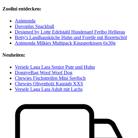
Zoolini entdecken:
Animonda
Duvoplus Snackball
Designed by Lotte Edelstahl Hundenapf Feribo Hellgrau
Betty's Landhausküche Huhn und Forelle mit Borretschöl
Animonda Milkies Multipack Knusperkissen 6x30g
Neuheiten:
Versele Laga Lara Senior Pute und Huhn
DoggyeBag Woof Woof Dog
Chewies Fischstreifen Mini Seefisch
Chewies Olivenholz Kaustab XXS
Versele Laga Lara Adult mit Lachs