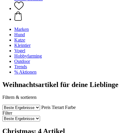
Marken
Hund
Katze
Kleintier
Vogel
Hobbyfarming
Outdoor
Trends
% Aktionen
Weihnachtsartikel für deine Lieblinge
Filtern & sortieren
Preis
Tierart
Farbe
Filter
Christmas: 4 Artikel