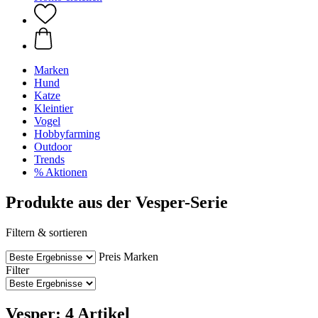
Marken
Hund
Katze
Kleintier
Vogel
Hobbyfarming
Outdoor
Trends
% Aktionen
Produkte aus der Vesper-Serie
Filtern & sortieren
Preis
Marken
Filter
Vesper: 4 Artikel