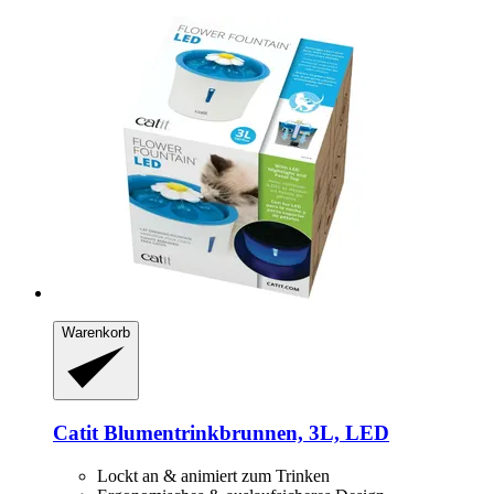
Warenkorb
Catit
Blumentrinkbrunnen, 3L, LED
Lockt an & animiert zum Trinken