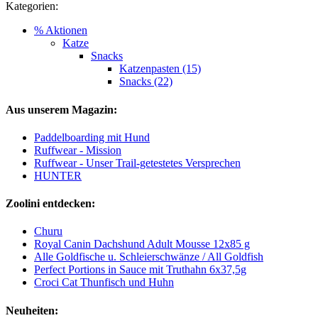
Kategorien:
% Aktionen
Katze
Snacks
Katzenpasten (15)
Snacks (22)
Aus unserem Magazin:
Paddelboarding mit Hund
Ruffwear - Mission
Ruffwear - Unser Trail-getestetes Versprechen
HUNTER
Zoolini entdecken:
Churu
Royal Canin Dachshund Adult Mousse 12x85 g
Alle Goldfische u. Schleierschwänze / All Goldfish
Perfect Portions in Sauce mit Truthahn 6x37,5g
Croci Cat Thunfisch und Huhn
Neuheiten: