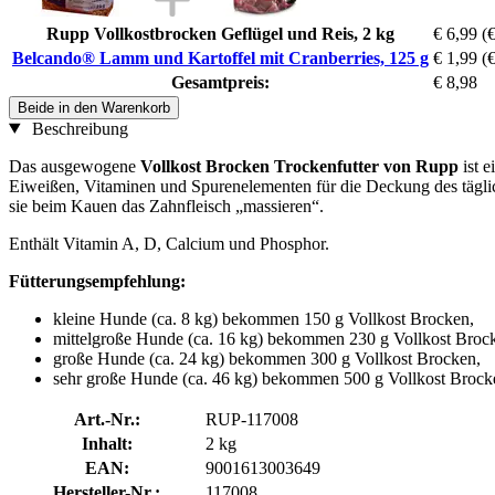
Rupp Vollkostbrocken Geflügel und Reis, 2 kg
€ 6,99
(€
Belcando® Lamm und Kartoffel mit Cranberries, 125 g
€ 1,99
(
Gesamtpreis:
€ 8,98
Beide in den Warenkorb
Beschreibung
Das ausgewogene
Vollkost Brocken Trockenfutter von Rupp
ist e
Eiweißen, Vitaminen und Spurenelementen für die Deckung des täglic
sie beim Kauen das Zahnfleisch „massieren“.
Enthält Vitamin A, D, Calcium und Phosphor.
Fütterungsempfehlung:
kleine Hunde (ca. 8 kg) bekommen 150 g Vollkost Brocken,
mittelgroße Hunde (ca. 16 kg) bekommen 230 g Vollkost Broc
große Hunde (ca. 24 kg) bekommen 300 g Vollkost Brocken,
sehr große Hunde (ca. 46 kg) bekommen 500 g Vollkost Brock
Art.-Nr.:
RUP-117008
Inhalt:
2 kg
EAN:
9001613003649
Hersteller-Nr.:
117008