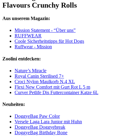
Flavours Crunchy Rolls
Aus unserem Magazin:
Mission Statement - “Über uns”
RUFFWEAR
Coole Sicherheitstipps für Hot Dogs
Ruffwear - Mission
Zoolini entdecken:
Nature’s Miracle
Royal Canin Sterilised 7+
Croci Nylon Maulkorb N.4 XL
Flexi New Comfort mit Gurt Rot L 5 m
Curver Petlife Dis Futtercontainer Katze 6L
Neuheiten:
DoggyeBag Paw Color
Versele Laga Lara Junior mit Huhn
DoggyeBag Doggyebreak
DoggyeBag Birthday Bone