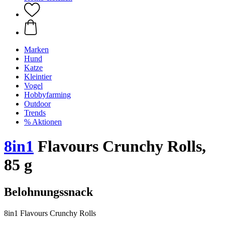
Marken
Hund
Katze
Kleintier
Vogel
Hobbyfarming
Outdoor
Trends
% Aktionen
8in1
Flavours Crunchy Rolls,
85 g
Belohnungssnack
8in1 Flavours Crunchy Rolls