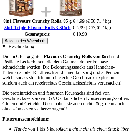
8in1 Flavours Crunchy Rolls, 85 g
€ 4,99
(€ 58,71 / kg)
8in1 Triple Flavour Rolls 3 Stück
€ 5,99
(€ 53,01 / kg)
Gesamtpreis:
€ 10,98
Beide in den Warenkorb
Beschreibung
Die im Ofen gegarten
Flavours Crunchy Rolls von 8in1
sind
köstliche Leckerbissen, die dem Gaumen deiner Fellnase
schmeicheln werden. Die Belohnungssnacks aus Hähnchen-,
Entenbrust oder Rindfleisch sind innen knusprig und außen zart-
weich, sodass sie nicht nur eine echte Geschmacksexplosion,
sondern auch ein regelrechtes Geschmackserlebnis verursachen!
Die proteinreichen und fettarmen Kausnacks sind frei von
Geschmacksverstärkern, GVOs, künstlichen Konservierungsstoffen,
Gluten und Getreide. Diese haben sie auch nicht nötig, denn auch
ohne schmecken sie hervorragend!
Fütterungsempfehlung:
Hunde
von 1 bis 5 kg
sollten nicht mehr als einen Snack über