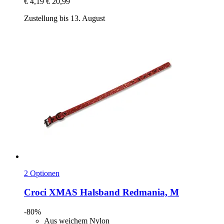
€ 4,19
€ 20,99
Zustellung bis 13. August
2 Optionen
Croci
XMAS Halsband Redmania, M
-80%
Aus weichem Nylon