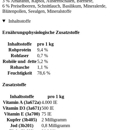
3 % Amaranth, Rapsöl, Austernschalen, Bierhefe,
6 % Preiselbeeren, Schnittlauch, Basilikum, Mineralerde,
Blütenpollen, Seealgen, Mineralstoffe
Inhaltsstoffe
Ernährungsphysiologische Zusatzstoffe
Inhaltsstoffe
pro 1 kg
Rohprotein
9,4 %
Rohfaser
0,7 %
Rohöle und -fette
5,2 %
Rohasche
1,1 %
Feuchtigkeit
78,6 %
Zusatzstoffe
Inhaltsstoffe
pro 1 kg
Vitamin A (3a672a)
4.000 IE
Vitamin D3 (3a671)
500 IE
Vitamin E (3a700)
75 IE
Kupfer (3b405)
2 Milligramm
Jod (3b201)
0,8 Milligramm