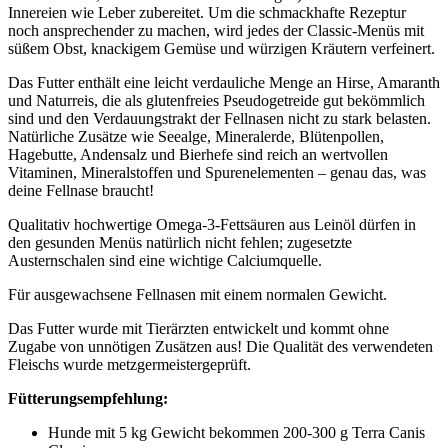
Innereien wie Leber zubereitet. Um die schmackhafte Rezeptur
noch ansprechender zu machen, wird jedes der Classic-Menüs mit
süßem Obst, knackigem Gemüse und würzigen Kräutern verfeinert.
Das Futter enthält eine leicht verdauliche Menge an Hirse, Amaranth
und Naturreis, die als glutenfreies Pseudogetreide gut bekömmlich
sind und den Verdauungstrakt der Fellnasen nicht zu stark belasten.
Natürliche Zusätze wie Seealge, Mineralerde, Blütenpollen,
Hagebutte, Andensalz und Bierhefe sind reich an wertvollen
Vitaminen, Mineralstoffen und Spurenelementen – genau das, was
deine Fellnase braucht!
Qualitativ hochwertige Omega-3-Fettsäuren aus Leinöl dürfen in
den gesunden Menüs natürlich nicht fehlen; zugesetzte
Austernschalen sind eine wichtige Calciumquelle.
Für ausgewachsene Fellnasen mit einem normalen Gewicht.
Das Futter wurde mit Tierärzten entwickelt und kommt ohne
Zugabe von unnötigen Zusätzen aus! Die Qualität des verwendeten
Fleischs wurde metzgermeistergeprüft.
Fütterungsempfehlung:
Hunde mit 5 kg Gewicht bekommen 200-300 g Terra Canis