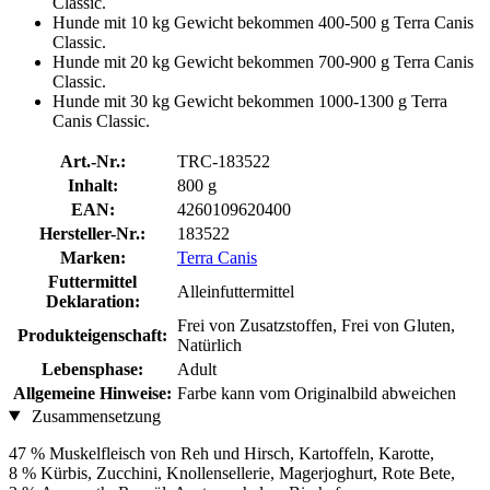
Classic.
Hunde mit 10 kg Gewicht bekommen 400-500 g Terra Canis
Classic.
Hunde mit 20 kg Gewicht bekommen 700-900 g Terra Canis
Classic.
Hunde mit 30 kg Gewicht bekommen 1000-1300 g Terra
Canis Classic.
Art.-Nr.:
TRC-183522
Inhalt:
800 g
EAN:
4260109620400
Hersteller-Nr.:
183522
Marken:
Terra Canis
Futtermittel
Alleinfuttermittel
Deklaration:
Frei von Zusatzstoffen, Frei von Gluten,
Produkteigenschaft:
Natürlich
Lebensphase:
Adult
Allgemeine Hinweise:
Farbe kann vom Originalbild abweichen
Zusammensetzung
47 % Muskelfleisch von Reh und Hirsch, Kartoffeln, Karotte,
8 % Kürbis, Zucchini, Knollensellerie, Magerjoghurt, Rote Bete,