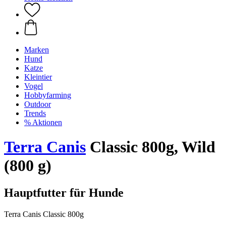
Marken
Hund
Katze
Kleintier
Vogel
Hobbyfarming
Outdoor
Trends
% Aktionen
Terra Canis
Classic 800g, Wild
(800 g)
Hauptfutter für Hunde
Terra Canis Classic 800g