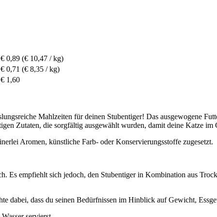
€ 0,89
(€ 10,47 / kg)
€ 0,71
(€ 8,35 / kg)
€ 1,60
slungsreiche Mahlzeiten für deinen Stubentiger! Das ausgewogene Fut
tigen Zutaten, die sorgfältig ausgewählt wurden, damit deine Katze 
nerlei Aromen, künstliche Farb- oder Konservierungsstoffe zugesetzt.
h. Es empfiehlt sich jedoch, den Stubentiger in Kombination aus Trocke
hte dabei, dass du seinen Bedürfnissen im Hinblick auf Gewicht, Ess
 Wasser servierst.