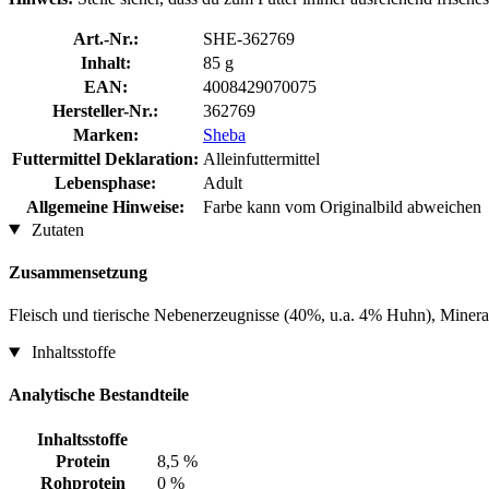
Art.-Nr.:
SHE-362769
Inhalt:
85 g
EAN:
4008429070075
Hersteller-Nr.:
362769
Marken:
Sheba
Futtermittel Deklaration:
Alleinfuttermittel
Lebensphase:
Adult
Allgemeine Hinweise:
Farbe kann vom Originalbild abweichen
Zutaten
Zusammensetzung
Fleisch und tierische Nebenerzeugnisse (40%, u.a. 4% Huhn), Minera
Inhaltsstoffe
Analytische Bestandteile
Inhaltsstoffe
Protein
8,5 %
Rohprotein
0 %