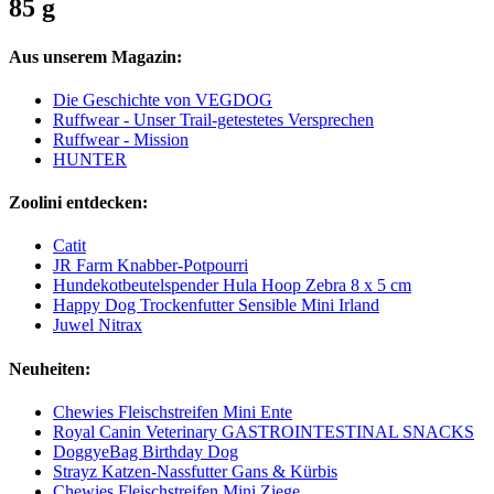
85 g
Aus unserem Magazin:
Die Geschichte von VEGDOG
Ruffwear - Unser Trail-getestetes Versprechen
Ruffwear - Mission
HUNTER
Zoolini entdecken:
Catit
JR Farm Knabber-Potpourri
Hundekotbeutelspender Hula Hoop Zebra 8 x 5 cm
Happy Dog Trockenfutter Sensible Mini Irland
Juwel Nitrax
Neuheiten:
Chewies Fleischstreifen Mini Ente
Royal Canin Veterinary GASTROINTESTINAL SNACKS
DoggyeBag Birthday Dog
Strayz Katzen-Nassfutter Gans & Kürbis
Chewies Fleischstreifen Mini Ziege