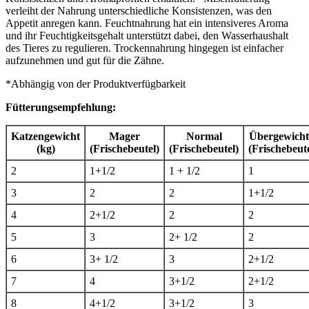
verleiht der Nahrung unterschiedliche Konsistenzen, was den
Appetit anregen kann. Feuchtnahrung hat ein intensiveres Aroma
und ihr Feuchtigkeitsgehalt unterstützt dabei, den Wasserhaushalt
des Tieres zu regulieren. Trockennahrung hingegen ist einfacher
aufzunehmen und gut für die Zähne.
*Abhängig von der Produktverfügbarkeit
Fütterungsempfehlung:
Katzengewicht
Mager
Normal
Übergewicht
(kg)
(Frischebeutel)
(Frischebeutel)
(Frischebeute
2
1+1/2
1 + 1/2
1
3
2
2
1+1/2
4
2+1/2
2
2
5
3
2+ 1/2
2
6
3+ 1/2
3
2+1/2
7
4
3+1/2
2+1/2
8
4+1/2
3+1/2
3