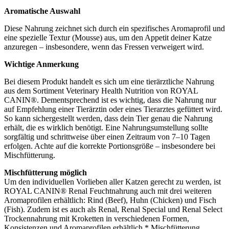
Aromatische Auswahl
Diese Nahrung zeichnet sich durch ein spezifisches Aromaprofil und
eine spezielle Textur (Mousse) aus, um den Appetit deiner Katze
anzuregen – insbesondere, wenn das Fressen verweigert wird.
Wichtige Anmerkung
Bei diesem Produkt handelt es sich um eine tierärztliche Nahrung
aus dem Sortiment Veterinary Health Nutrition von ROYAL
CANIN®. Dementsprechend ist es wichtig, dass die Nahrung nur
auf Empfehlung einer Tierärztin oder eines Tierarztes gefüttert wird.
So kann sichergestellt werden, dass dein Tier genau die Nahrung
erhält, die es wirklich benötigt. Eine Nahrungsumstellung sollte
sorgfältig und schrittweise über einen Zeitraum von 7–10 Tagen
erfolgen. Achte auf die korrekte Portionsgröße – insbesondere bei
Mischfütterung.
Mischfütterung möglich
Um den individuellen Vorlieben aller Katzen gerecht zu werden, ist
ROYAL CANIN® Renal Feuchtnahrung auch mit drei weiteren
Aromaprofilen erhältlich: Rind (Beef), Huhn (Chicken) und Fisch
(Fish). Zudem ist es auch als Renal, Renal Special und Renal Select
Trockennahrung mit Kroketten in verschiedenen Formen,
Konsistenzen und Aromaprofilen erhältlich.* Mischfütterung