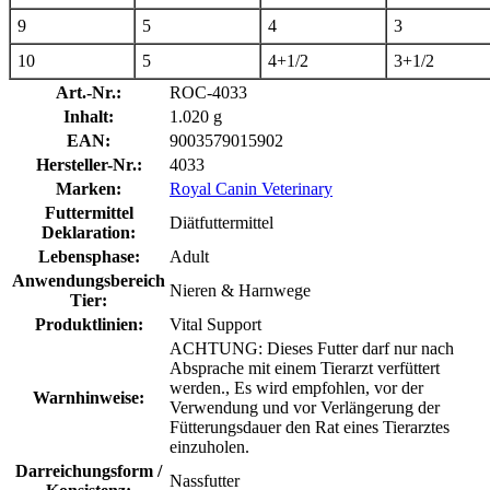
9
5
4
3
10
5
4+1/2
3+1/2
Art.-Nr.:
ROC-4033
Inhalt:
1.020 g
EAN:
9003579015902
Hersteller-Nr.:
4033
Marken:
Royal Canin Veterinary
Futtermittel
Diätfuttermittel
Deklaration:
Lebensphase:
Adult
Anwendungsbereich
Nieren & Harnwege
Tier:
Produktlinien:
Vital Support
ACHTUNG: Dieses Futter darf nur nach
Absprache mit einem Tierarzt verfüttert
werden., Es wird empfohlen, vor der
Warnhinweise:
Verwendung und vor Verlängerung der
Fütterungsdauer den Rat eines Tierarztes
einzuholen.
Darreichungsform /
Nassfutter