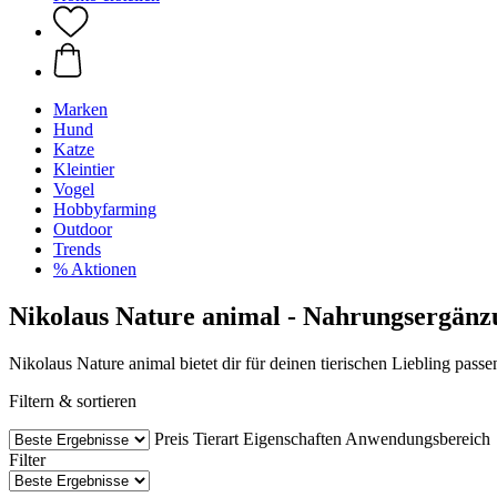
Marken
Hund
Katze
Kleintier
Vogel
Hobbyfarming
Outdoor
Trends
% Aktionen
Nikolaus Nature animal - Nahrungsergänz
Nikolaus Nature animal bietet dir für deinen tierischen Liebling pass
Filtern & sortieren
Preis
Tierart
Eigenschaften
Anwendungsbereich
Filter