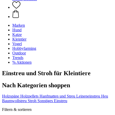
Marken
Hund
Katze
Kleintier
Vogel
Hobbyfarming
Outdoor
Trends
% Aktionen
Einstreu und Stroh für Kleintiere
Nach Kategorien shoppen
Holzspäne
Holzpellets
Hanfmatten und Streu
Leineneinstreu
Heu
Baumwollstreu
Stroh
Sonstiges Einstreu
Filtern & sortieren