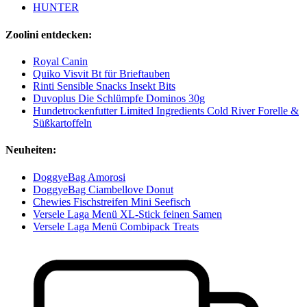
HUNTER
Zoolini entdecken:
Royal Canin
Quiko Visvit Bt für Brieftauben
Rinti Sensible Snacks Insekt Bits
Duvoplus Die Schlümpfe Dominos 30g
Hundetrockenfutter Limited Ingredients Cold River Forelle &
Süßkartoffeln
Neuheiten:
DoggyeBag Amorosi
DoggyeBag Ciambellove Donut
Chewies Fischstreifen Mini Seefisch
Versele Laga Menü XL-Stick feinen Samen
Versele Laga Menü Combipack Treats