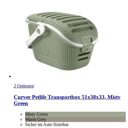
2 Optionen
Curver Petlife
Transportbox 51x38x33, Misty
Green
Misty Green
Warm Grey
Sicher im Auto fixierbar