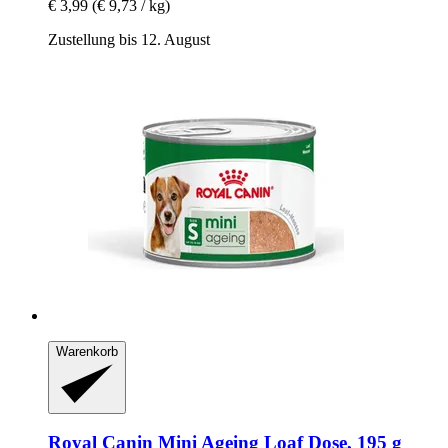
€ 3,99
(€ 9,73 / kg)
Zustellung bis 12. August
Warenkorb
Royal Canin
Mini Ageing Loaf Dose, 195 g