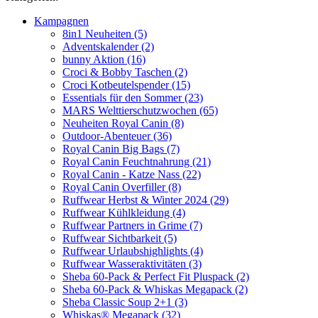
Kampagnen
8in1 Neuheiten (5)
Adventskalender (2)
bunny Aktion (16)
Croci & Bobby Taschen (2)
Croci Kotbeutelspender (15)
Essentials für den Sommer (23)
MARS Welttierschutzwochen (65)
Neuheiten Royal Canin (8)
Outdoor-Abenteuer (36)
Royal Canin Big Bags (7)
Royal Canin Feuchtnahrung (21)
Royal Canin - Katze Nass (22)
Royal Canin Overfiller (8)
Ruffwear Herbst & Winter 2024 (29)
Ruffwear Kühlkleidung (4)
Ruffwear Partners in Grime (7)
Ruffwear Sichtbarkeit (5)
Ruffwear Urlaubshighlights (4)
Ruffwear Wasseraktivitäten (3)
Sheba 60-Pack & Perfect Fit Pluspack (2)
Sheba 60-Pack & Whiskas Megapack (2)
Sheba Classic Soup 2+1 (3)
Whiskas® Megapack (32)