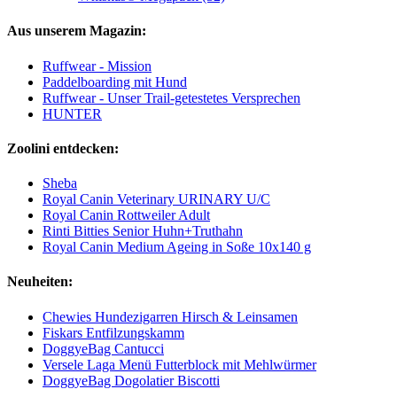
Aus unserem Magazin:
Ruffwear - Mission
Paddelboarding mit Hund
Ruffwear - Unser Trail-getestetes Versprechen
HUNTER
Zoolini entdecken:
Sheba
Royal Canin Veterinary URINARY U/C
Royal Canin Rottweiler Adult
Rinti Bitties Senior Huhn+Truthahn
Royal Canin Medium Ageing in Soße 10x140 g
Neuheiten:
Chewies Hundezigarren Hirsch & Leinsamen
Fiskars Entfilzungskamm
DoggyeBag Cantucci
Versele Laga Menü Futterblock mit Mehlwürmer
DoggyeBag Dogolatier Biscotti