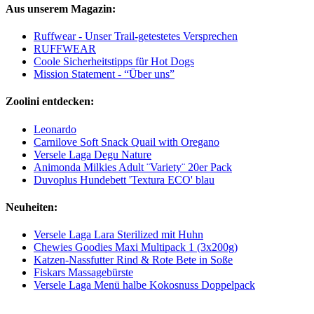
Aus unserem Magazin:
Ruffwear - Unser Trail-getestetes Versprechen
RUFFWEAR
Coole Sicherheitstipps für Hot Dogs
Mission Statement - “Über uns”
Zoolini entdecken:
Leonardo
Carnilove Soft Snack Quail with Oregano
Versele Laga Degu Nature
Animonda Milkies Adult ¨Variety¨ 20er Pack
Duvoplus Hundebett 'Textura ECO' blau
Neuheiten:
Versele Laga Lara Sterilized mit Huhn
Chewies Goodies Maxi Multipack 1 (3x200g)
Katzen-Nassfutter Rind & Rote Bete in Soße
Fiskars Massagebürste
Versele Laga Menü halbe Kokosnuss Doppelpack