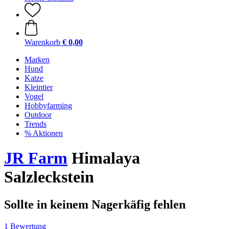
Warenkorb
€ 0,00
Marken
Hund
Katze
Kleintier
Vogel
Hobbyfarming
Outdoor
Trends
% Aktionen
JR Farm
Himalaya
Salzleckstein
Sollte in keinem Nagerkäfig fehlen
1 Bewertung