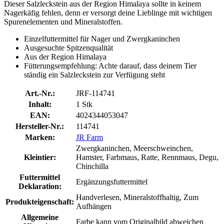
Dieser Salzleckstein aus der Region Himalaya sollte in keinem
Nagerkäfig fehlen, denn er versorgt deine Lieblinge mit wichtigen
Spurenelementen und Mineralstoffen.
Einzelfuttermittel für Nager und Zwergkaninchen
Ausgesuchte Spitzenqualität
Aus der Region Himalaya
Fütterungsempfehlung: Achte darauf, dass deinem Tier
ständig ein Salzleckstein zur Verfügung steht
Art.-Nr.:
JRF-114741
Inhalt:
1 Stk
EAN:
4024344053047
Hersteller-Nr.:
114741
Marken:
JR Farm
Zwergkaninchen, Meerschweinchen,
Kleintier:
Hamster, Farbmaus, Ratte, Rennmaus, Degu,
Chinchilla
Futtermittel
Ergänzungsfuttermittel
Deklaration:
Handverlesen, Mineralstoffhaltig, Zum
Produkteigenschaft:
Aufhängen
Allgemeine
Farbe kann vom Originalbild abweichen