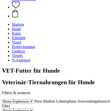
Marken
Hund
Katze
Kleintier
Vogel
Hobbyfarming
Outdoor
Trends
% Aktionen
VET-Futter für Hunde
Veterinär-Tiernahrungen für Hunde
Filtern & sortieren
Preis
Marken
Lebensphase
Anwendungsbereich
Filter