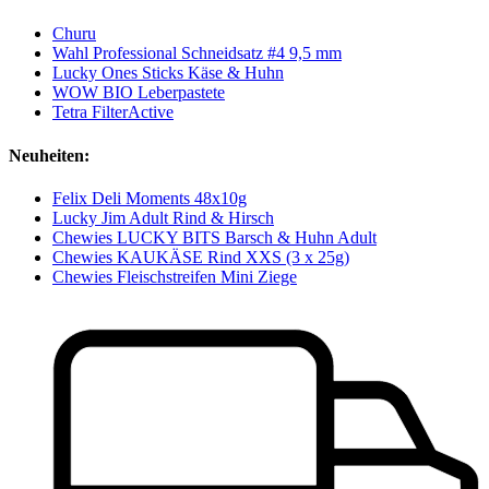
Churu
Wahl Professional Schneidsatz #4 9,5 mm
Lucky Ones Sticks Käse & Huhn
WOW BIO Leberpastete
Tetra FilterActive
Neuheiten:
Felix Deli Moments 48x10g
Lucky Jim Adult Rind & Hirsch
Chewies LUCKY BITS Barsch & Huhn Adult
Chewies KAUKÄSE Rind XXS (3 x 25g)
Chewies Fleischstreifen Mini Ziege