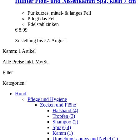
Hunter
Floh-​ und Nissenkamm Spa, klein 7 cm
Für kurzes, mittel- & langes Fell
Pflegt das Fell
Edelstahlzinken
€ 8,99
Zustellung bis 27. August
Kamm: 1 Artikel
Alle Preise inkl. MwSt.
Filter
Kategorien:
Hund
Pflege und Hygiene
Zecken und Flöhe
Halsband (4)
Tropfen (3)
Shampoo (2)
Spray (4)
Kamm (1)
Umgebungssprays und Nebel (1)