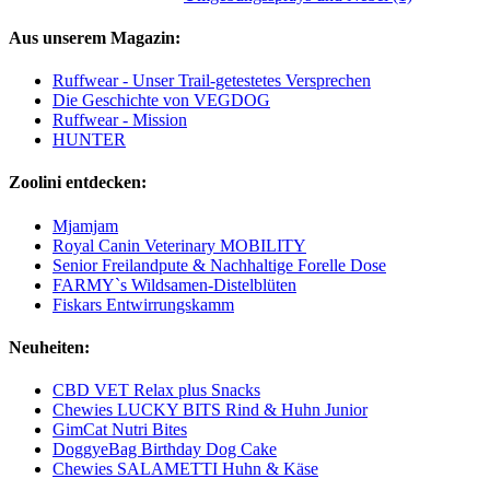
Aus unserem Magazin:
Ruffwear - Unser Trail-getestetes Versprechen
Die Geschichte von VEGDOG
Ruffwear - Mission
HUNTER
Zoolini entdecken:
Mjamjam
Royal Canin Veterinary MOBILITY
Senior Freilandpute & Nachhaltige Forelle Dose
FARMY`s Wildsamen-Distelblüten
Fiskars Entwirrungskamm
Neuheiten:
CBD VET Relax plus Snacks
Chewies LUCKY BITS Rind & Huhn Junior
GimCat Nutri Bites
DoggyeBag Birthday Dog Cake
Chewies SALAMETTI Huhn & Käse