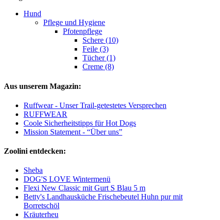
Hund
Pflege und Hygiene
Pfotenpflege
Schere (10)
Feile (3)
Tücher (1)
Creme (8)
Aus unserem Magazin:
Ruffwear - Unser Trail-getestetes Versprechen
RUFFWEAR
Coole Sicherheitstipps für Hot Dogs
Mission Statement - “Über uns”
Zoolini entdecken:
Sheba
DOG'S LOVE Wintermenü
Flexi New Classic mit Gurt S Blau 5 m
Betty's Landhausküche Frischebeutel Huhn pur mit
Borretschöl
Kräuterheu