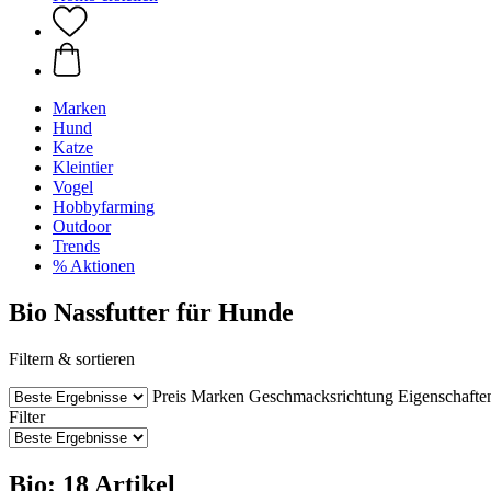
Marken
Hund
Katze
Kleintier
Vogel
Hobbyfarming
Outdoor
Trends
% Aktionen
Bio Nassfutter für Hunde
Filtern & sortieren
Preis
Marken
Geschmacksrichtung
Eigenschafte
Filter
Bio: 18 Artikel