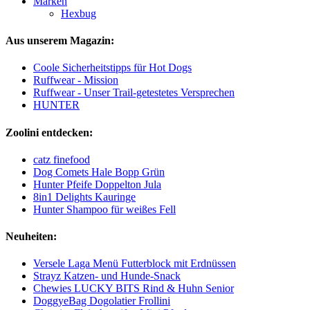
Marken
Hexbug
Aus unserem Magazin:
Coole Sicherheitstipps für Hot Dogs
Ruffwear - Mission
Ruffwear - Unser Trail-getestetes Versprechen
HUNTER
Zoolini entdecken:
catz finefood
Dog Comets Hale Bopp Grün
Hunter Pfeife Doppelton Jula
8in1 Delights Kauringe
Hunter Shampoo für weißes Fell
Neuheiten:
Versele Laga Menü Futterblock mit Erdnüssen
Strayz Katzen- und Hunde-Snack
Chewies LUCKY BITS Rind & Huhn Senior
DoggyeBag Dogolatier Frollini