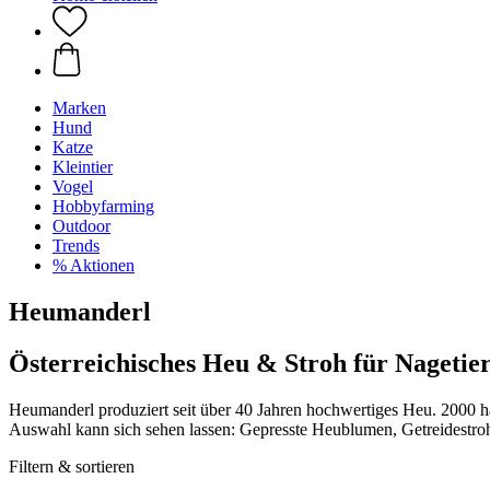
Marken
Hund
Katze
Kleintier
Vogel
Hobbyfarming
Outdoor
Trends
% Aktionen
Heumanderl
Österreichisches Heu & Stroh für Nagetie
Heumanderl produziert seit über 40 Jahren hochwertiges Heu. 2000 hat
Auswahl kann sich sehen lassen: Gepresste Heublumen, Getreidestroh 
Filtern & sortieren