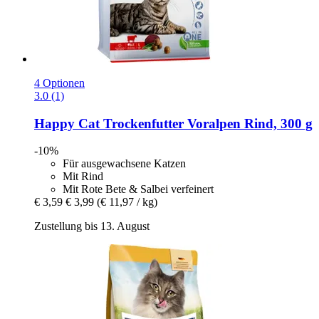
4 Optionen
3.0 (1)
Happy Cat
Trockenfutter Voralpen Rind, 300 g
-10%
Für ausgewachsene Katzen
Mit Rind
Mit Rote Bete & Salbei verfeinert
€ 3,59
€ 3,99
(€ 11,97 / kg)
Zustellung bis 13. August