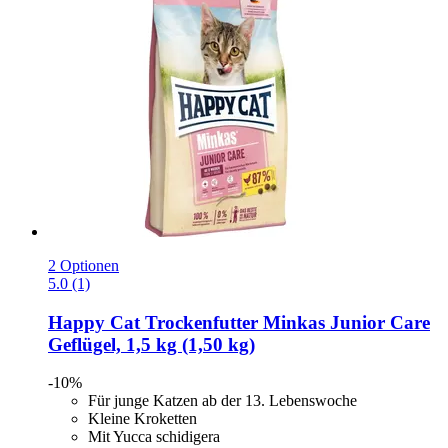
2 Optionen
5.0 (1)
Happy Cat
Trockenfutter Minkas Junior Care
Geflügel, 1,5 kg (1,50 kg)
-10%
Für junge Katzen ab der 13. Lebenswoche
Kleine Kroketten
Mit Yucca schidigera