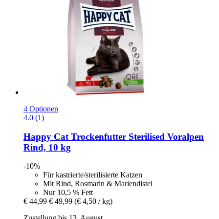
4 Optionen
4.0 (1)
Happy Cat
Trockenfutter Sterilised Voralpen
Rind, 10 kg
-10%
Für kastrierte/sterilisierte Katzen
Mit Rind, Rosmarin & Mariendistel
Nur 10,5 % Fett
€ 44,99
€ 49,99
(€ 4,50 / kg)
Zustellung bis 13. August