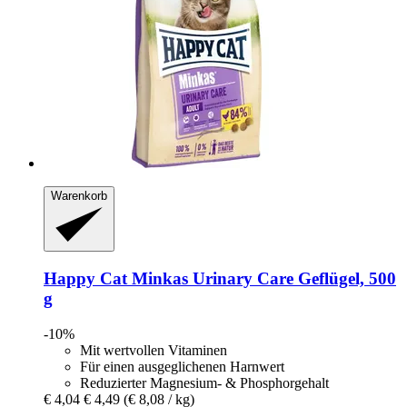
Warenkorb
Happy Cat
Minkas Urinary Care Geflügel, 500
g
-10%
Mit wertvollen Vitaminen
Für einen ausgeglichenen Harnwert
Reduzierter Magnesium- & Phosphorgehalt
€ 4,04
€ 4,49
(€ 8,08 / kg)