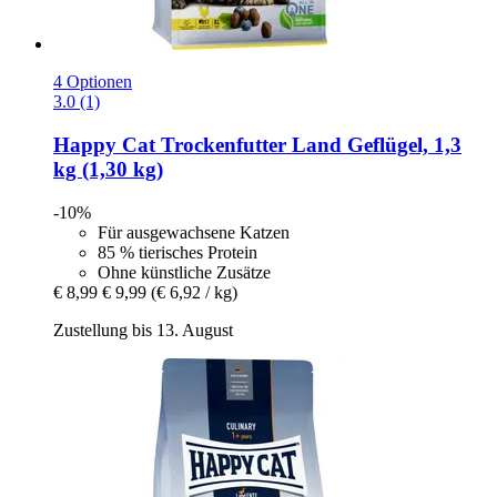
4 Optionen
3.0 (1)
Happy Cat
Trockenfutter Land Geflügel, 1,3
kg (1,30 kg)
-10%
Für ausgewachsene Katzen
85 % tierisches Protein
Ohne künstliche Zusätze
€ 8,99
€ 9,99
(€ 6,92 / kg)
Zustellung bis 13. August