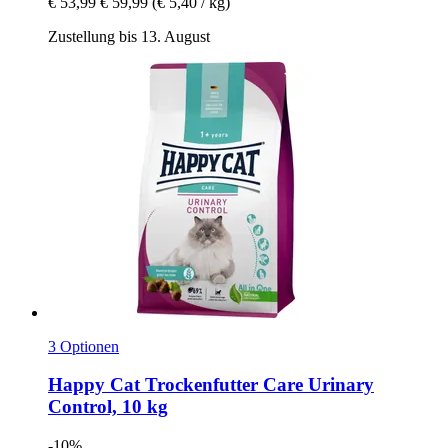
€ 53,99
€ 59,99
(€ 5,40 / kg)
Zustellung bis 13. August
3 Optionen
Happy Cat
Trockenfutter Care Urinary
Control, 10 kg
-10%