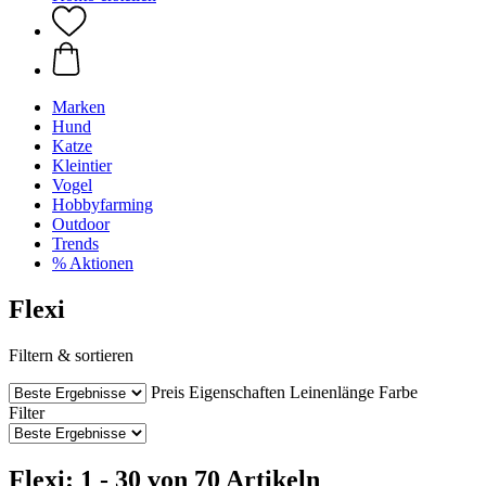
Marken
Hund
Katze
Kleintier
Vogel
Hobbyfarming
Outdoor
Trends
% Aktionen
Flexi
Filtern & sortieren
Preis
Eigenschaften
Leinenlänge
Farbe
Filter
Flexi: 1 - 30 von 70 Artikeln