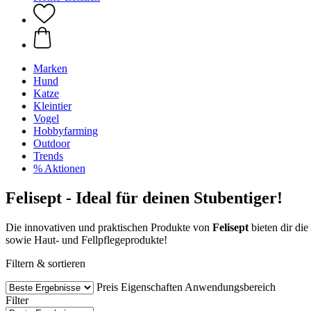
Marken
Hund
Katze
Kleintier
Vogel
Hobbyfarming
Outdoor
Trends
% Aktionen
Felisept - Ideal für deinen Stubentiger!
Die innovativen und praktischen Produkte von
Felisept
bieten dir die
sowie Haut- und Fellpflegeprodukte!
Filtern & sortieren
Preis
Eigenschaften
Anwendungsbereich
Filter