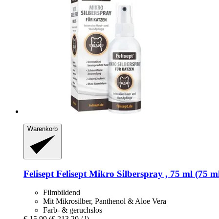
Warenkorb
Felisept
Felisept Mikro Silberspray , 75 ml (75 m
Filmbildend
Mit Mikrosilber, Panthenol & Aloe Vera
Farb- & geruchslos
€ 15,99
(€ 213,20 / l)