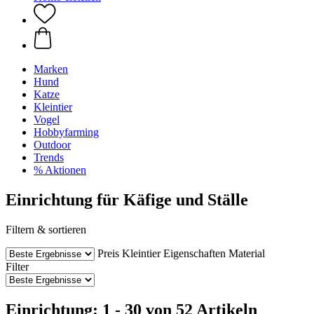
Marken
Hund
Katze
Kleintier
Vogel
Hobbyfarming
Outdoor
Trends
% Aktionen
Einrichtung für Käfige und Ställe
Filtern & sortieren
Preis
Kleintier
Eigenschaften
Material
Filter
Einrichtung: 1 - 30 von 52 Artikeln