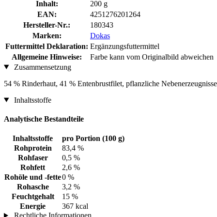
Inhalt:
200 g
EAN:
4251276201264
Hersteller-Nr.:
180343
Marken:
Dokas
Futtermittel Deklaration:
Ergänzungsfuttermittel
Allgemeine Hinweise:
Farbe kann vom Originalbild abweichen
Zusammensetzung
54 % Rinderhaut, 41 % Entenbrustfilet, pflanzliche Nebenerzeugnisse
Inhaltsstoffe
Analytische Bestandteile
Inhaltsstoffe
pro Portion (100 g)
Rohprotein
83,4 %
Rohfaser
0,5 %
Rohfett
2,6 %
Rohöle und -fette
0 %
Rohasche
3,2 %
Feuchtgehalt
15 %
Energie
367 kcal
Rechtliche Informationen