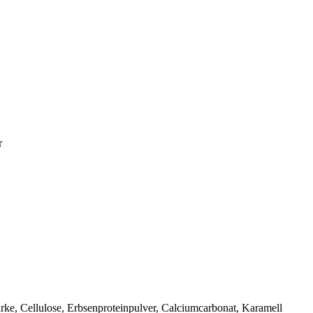
r
tärke, Cellulose, Erbsenproteinpulver, Calciumcarbonat, Karamell