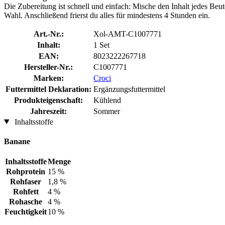
Die Zubereitung ist schnell und einfach: Mische den Inhalt jedes Beu
Wahl. Anschließend frierst du alles für mindestens 4 Stunden ein.
Art.-Nr.:
Xol-AMT-C1007771
Inhalt:
1 Set
EAN:
8023222267718
Hersteller-Nr.:
C1007771
Marken:
Croci
Futtermittel Deklaration:
Ergänzungsfuttermittel
Produkteigenschaft:
Kühlend
Jahreszeit:
Sommer
Inhaltsstoffe
Banane
Inhaltsstoffe
Menge
Rohprotein
15 %
Rohfaser
1,8 %
Rohfett
4 %
Rohasche
4 %
Feuchtigkeit
10 %