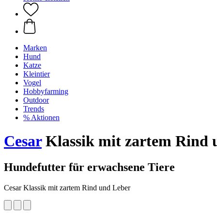
Marken
Hund
Katze
Kleintier
Vogel
Hobbyfarming
Outdoor
Trends
% Aktionen
Cesar
Klassik mit zartem Rind 
Hundefutter für erwachsene Tiere
Cesar Klassik mit zartem Rind und Leber