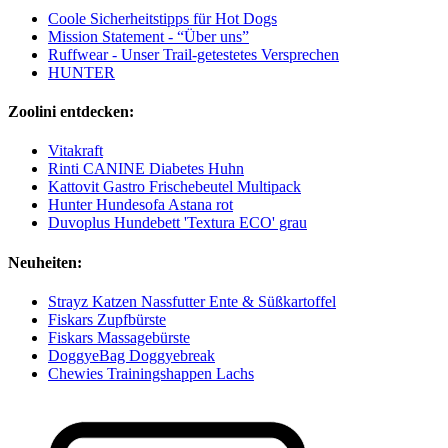
Coole Sicherheitstipps für Hot Dogs
Mission Statement - “Über uns”
Ruffwear - Unser Trail-getestetes Versprechen
HUNTER
Zoolini entdecken:
Vitakraft
Rinti CANINE Diabetes Huhn
Kattovit Gastro Frischebeutel Multipack
Hunter Hundesofa Astana rot
Duvoplus Hundebett 'Textura ECO' grau
Neuheiten:
Strayz Katzen Nassfutter Ente & Süßkartoffel
Fiskars Zupfbürste
Fiskars Massagebürste
DoggyeBag Doggyebreak
Chewies Trainingshappen Lachs