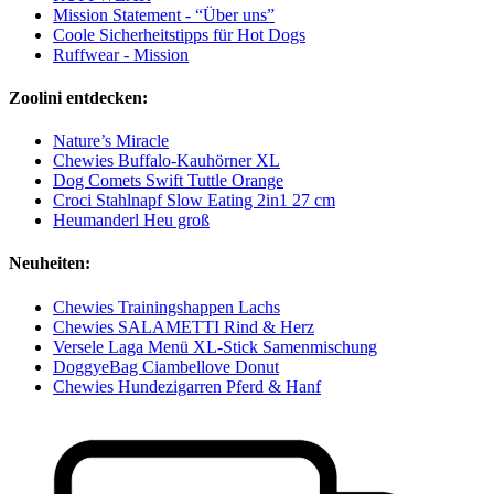
Mission Statement - “Über uns”
Coole Sicherheitstipps für Hot Dogs
Ruffwear - Mission
Zoolini entdecken:
Nature’s Miracle
Chewies Buffalo-Kauhörner XL
Dog Comets Swift Tuttle Orange
Croci Stahlnapf Slow Eating 2in1 27 cm
Heumanderl Heu groß
Neuheiten:
Chewies Trainingshappen Lachs
Chewies SALAMETTI Rind & Herz
Versele Laga Menü XL-Stick Samenmischung
DoggyeBag Ciambellove Donut
Chewies Hundezigarren Pferd & Hanf