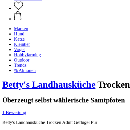
Marken
Hund
Katze
Kleintier
Vogel
Hobbyfarming
Outdoor
Trends
% Aktionen
Betty's Landhausküche
Trocken 
Überzeugt selbst wählerische Samtpfoten
1 Bewertung
Betty's Landhausküche Trocken Adult Geflügel Pur