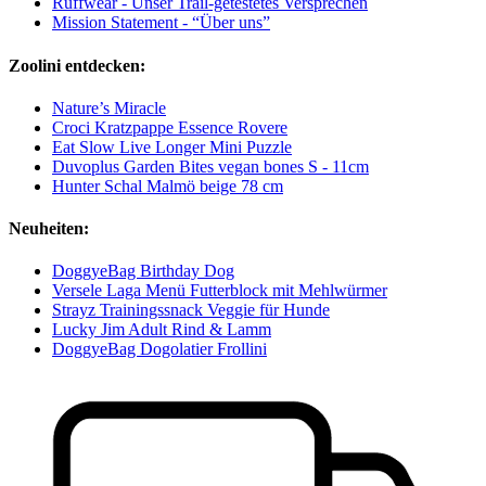
Ruffwear - Unser Trail-getestetes Versprechen
Mission Statement - “Über uns”
Zoolini entdecken:
Nature’s Miracle
Croci Kratzpappe Essence Rovere
Eat Slow Live Longer Mini Puzzle
Duvoplus Garden Bites vegan bones S - 11cm
Hunter Schal Malmö beige 78 cm
Neuheiten:
DoggyeBag Birthday Dog
Versele Laga Menü Futterblock mit Mehlwürmer
Strayz Trainingssnack Veggie für Hunde
Lucky Jim Adult Rind & Lamm
DoggyeBag Dogolatier Frollini