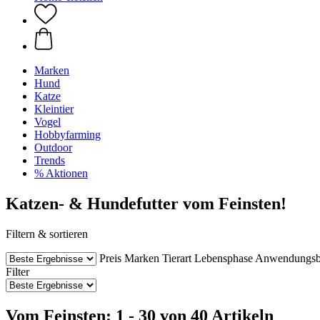
Marken
Hund
Katze
Kleintier
Vogel
Hobbyfarming
Outdoor
Trends
% Aktionen
Katzen- & Hundefutter vom Feinsten!
Filtern & sortieren
Preis
Marken
Tierart
Lebensphase
Anwendungsb
Filter
Vom Feinsten: 1 - 30 von 40 Artikeln