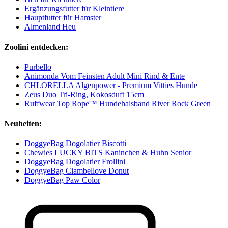
Ergänzungsfutter für Kleintiere
Hauptfutter für Hamster
Almenland Heu
Zoolini entdecken:
Purbello
Animonda Vom Feinsten Adult Mini Rind & Ente
CHLORELLA Algenpower - Premium Vitties Hunde
Zeus Duo Tri-Ring, Kokosduft 15cm
Ruffwear Top Rope™ Hundehalsband River Rock Green
Neuheiten:
DoggyeBag Dogolatier Biscotti
Chewies LUCKY BITS Kaninchen & Huhn Senior
DoggyeBag Dogolatier Frollini
DoggyeBag Ciambellove Donut
DoggyeBag Paw Color