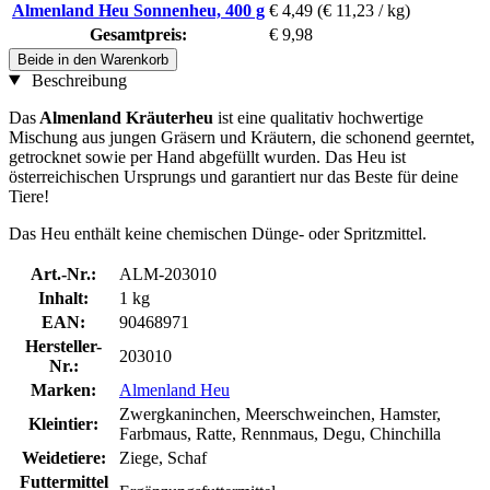
Almenland Heu Sonnenheu, 400 g
€ 4,49
(€ 11,23 / kg)
Gesamtpreis:
€ 9,98
Beide in den Warenkorb
Beschreibung
Das
Almenland Kräuterheu
ist eine qualitativ hochwertige
Mischung aus jungen Gräsern und Kräutern, die schonend geerntet,
getrocknet sowie per Hand abgefüllt wurden. Das Heu ist
österreichischen Ursprungs und garantiert nur das Beste für deine
Tiere!
Das Heu enthält keine chemischen Dünge- oder Spritzmittel.
Art.-Nr.:
ALM-203010
Inhalt:
1 kg
EAN:
90468971
Hersteller-
203010
Nr.:
Marken:
Almenland Heu
Zwergkaninchen, Meerschweinchen, Hamster,
Kleintier:
Farbmaus, Ratte, Rennmaus, Degu, Chinchilla
Weidetiere:
Ziege, Schaf
Futtermittel