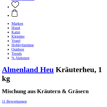
Marken
Hund
Katze
Kleintier
Vogel
Hobbyfarming
Outdoor
Trends
% Aktionen
Almenland Heu
Kräuterheu, 1
kg
Mischung aus Kräutern & Gräsern
11 Bewertungen