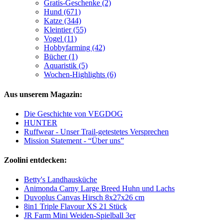
Gratis-Geschenke (2)
Hund (671)
Katze (344)
Kleintier (55)
Vogel (11)
Hobbyfarming (42)
Bücher (1)
Aquaristik (5)
Wochen-Highlights (6)
Aus unserem Magazin:
Die Geschichte von VEGDOG
HUNTER
Ruffwear - Unser Trail-getestetes Versprechen
Mission Statement - “Über uns”
Zoolini entdecken:
Betty's Landhausküche
Animonda Carny Large Breed Huhn und Lachs
Duvoplus Canvas Hirsch 8x27x26 cm
8in1 Triple Flavour XS 21 Stück
JR Farm Mini Weiden-Spielball 3er