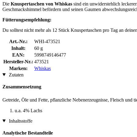
Die
Knuspertaschen von Whiskas
sind ein unwiderstehlich lecker
Geschmackshimmel befördern und seinen Gaumen abwechslungsreic
Fütterungsempfehlung:
Du solltest nicht mehr als 12 Stück Knuspertaschen pro Tag an deinen
Art.-Nr.:
WHI-473521
Inhalt:
60 g
EAN:
5998749146477
Hersteller-Nr.:
473521
Marken:
Whiskas
Zutaten
Zusammensetzung
Getreide, Öle und Fette, pflanzliche Nebenerzeugnisse, Fleisch und 
u.a. 4% Lachs
Inhaltsstoffe
Analytische Bestandteile