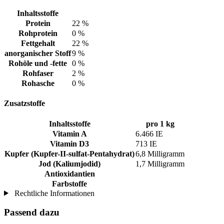
Inhaltsstoffe
Protein
22 %
Rohprotein
0 %
Fettgehalt
22 %
anorganischer Stoff
9 %
Rohöle und -fette
0 %
Rohfaser
2 %
Rohasche
0 %
Zusatzstoffe
Inhaltsstoffe
pro 1 kg
Vitamin A
6.466 IE
Vitamin D3
713 IE
Kupfer (Kupfer-II-sulfat-Pentahydrat)
6,8 Milligramm
Jod (Kaliumjodid)
1,7 Milligramm
Antioxidantien
Farbstoffe
Rechtliche Informationen
Passend dazu