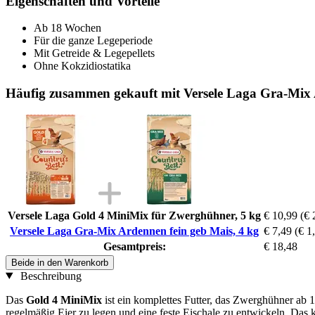
Eigenschaften und Vorteile
Ab 18 Wochen
Für die ganze Legeperiode
Mit Getreide & Legepellets
Ohne Kokzidiostatika
Häufig zusammen gekauft mit Versele Laga Gra-Mix 
Versele Laga Gold 4 MiniMix für Zwerghühner, 5 kg
€ 10,99
(€ 
Versele Laga Gra-Mix Ardennen fein geb Mais, 4 kg
€ 7,49
(€ 1
Gesamtpreis:
€ 18,48
Beide in den Warenkorb
Beschreibung
Das
Gold 4 MiniMix
ist ein komplettes Futter, das Zwerghühner ab
regelmäßig Eier zu legen und eine feste Eischale zu entwickeln. Das k