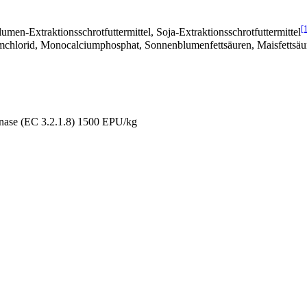
[
men-Extraktionsschrotfuttermittel, Soja-Extraktionsschrotfuttermittel
mchlorid, Monocalciumphosphat, Sonnenblumenfettsäuren, Maisfettsäur
nase (EC 3.2.1.8) 1500 EPU/kg