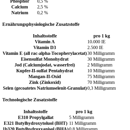
Phosphor
0,5 %
Calcium
2,5 %
Natrium
0,2 %
Ernährungsphysiologische Zusatzstoffe
Inhaltsstoffe
pro 1 kg
Vitamin A
10.000 IE
Vitamin D3
2.500 IE
Vitamin E (all rac-alpha-Tocopherylacetat)
30 Milligramm
Eisensulfat Monohydrat
30 Milligramm
Jod (Calciumjodat, wasserfrei)
2 Milligramm
Kupfer-II-sulfat Pentahydrat
10 Milligramm
Mangan-II-Oxid
75 Milligramm
Zink (Zinkoxid)
70 Milligramm
Selen (gecoatetes Natriumselenit-Granulat)
0,3 Milligramm
Technologische Zusatzstoffe
Inhaltsstoffe
pro 1 kg
E310 Propylgallat
5 Milligramm
E321 Butylhydroxytoluol (BHT)
11 Milligramm
1b320 Butylhydroxyanisol (BHA)
0,8 Milligramm