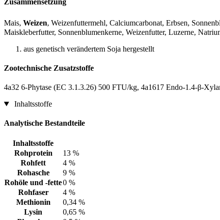
Zusammensetzung
Mais,
Weizen
, Weizenfuttermehl, Calciumcarbonat, Erbsen, Sonnenblu
Maiskleberfutter, Sonnenblumenkerne, Weizenfutter, Luzerne, Natriu
aus genetisch verändertem Soja hergestellt
Zootechnische Zusatzstoffe
4a32 6-Phytase (EC 3.1.3.26) 500 FTU/kg, 4a1617 Endo-1.4-β-Xyla
Inhaltsstoffe
Analytische Bestandteile
Inhaltsstoffe
Rohprotein
13 %
Rohfett
4 %
Rohasche
9 %
Rohöle und -fette
0 %
Rohfaser
4 %
Methionin
0,34 %
Lysin
0,65 %