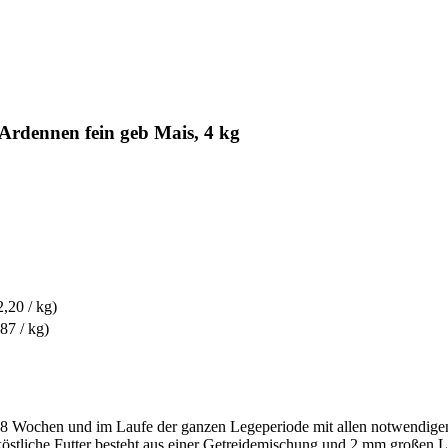
Ardennen fein geb Mais, 4 kg
2,20 / kg)
,87 / kg)
 18 Wochen und im Laufe der ganzen Legeperiode mit allen notwendigen
östliche Futter besteht aus einer Getreidemischung und 2 mm großen Leg