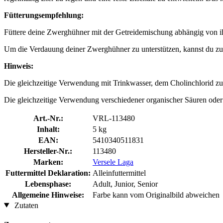
Fütterungsempfehlung:
Füttere deine Zwerghühner mit der Getreidemischung abhängig von ihre
Um die Verdauung deiner Zwerghühner zu unterstützen, kannst du zu Gr
Hinweis:
Die gleichzeitige Verwendung mit Trinkwasser, dem Cholinchlorid zu
Die gleichzeitige Verwendung verschiedener organischer Säuren oder ih
Art.-Nr.:
VRL-113480
Inhalt:
5 kg
EAN:
5410340511831
Hersteller-Nr.:
113480
Marken:
Versele Laga
Futtermittel Deklaration:
Alleinfuttermittel
Lebensphase:
Adult, Junior, Senior
Allgemeine Hinweise:
Farbe kann vom Originalbild abweichen
Zutaten