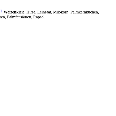
1]
,
Weizenkleie
, Hirse, Leinsaat, Milokorn, Palmkernkuchen,
en, Palmfettsäuren, Rapsöl